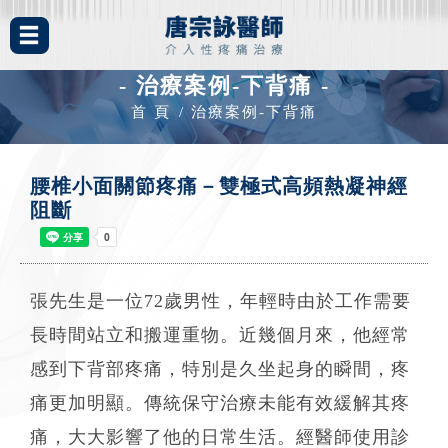
- 治療案例-下背痛 -
首 頁
治療案例-下背痛
腰椎小面關節疼痛－雙極式高頻熱凝神經
阻斷
張先生是一位72歲男性，年輕時由於工作需要
長時間站立和搬運重物。近幾個月來，他經常
感到下背部疼痛，特別是久坐起身的瞬間，疼
痛更加明顯。傳統保守治療未能有效緩解其疼
痛，大大影響了他的日常生活。經醫師使用診