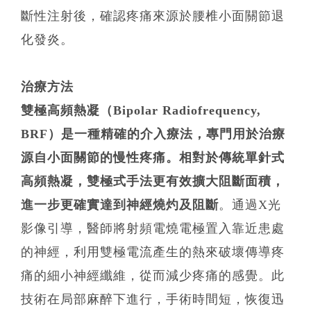
斷性注射後，確認疼痛來源於腰椎小面關節退
化發炎。
治療方法
雙極高頻熱凝（
Bipolar Radiofrequency,
BRF
）是一種精確的介入療法，專門用於治療
源自小面關節的慢性疼痛。相對於傳統單針式
高頻熱凝，雙極式手法更有效擴大阻斷面積，
進一步更確實達到神經燒灼及阻斷
。通過X光
影像引導，醫師將射頻電燒電極置入靠近患處
的神經，利用雙極電流產生的熱來破壞傳導疼
痛的細小神經纖維，從而減少疼痛的感覺。此
技術在局部麻醉下進行，手術時間短，恢復迅