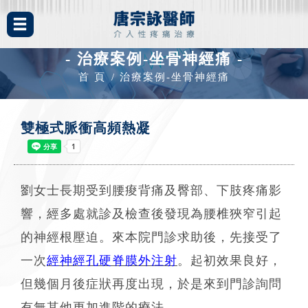
- 治療案例-坐骨神經痛 -
首 頁
治療案例-坐骨神經痛
雙極式脈衝高頻熱凝
劉女士長期受到腰痠背痛及臀部、下肢疼痛影
響，經多處就診及檢查後發現為腰椎狹窄引起
的神經根壓迫。來本院門診求助後，先接受了
一次
經神經孔硬脊膜外注射
。起初效果良好，
但幾個月後症狀再度出現，於是來到門診詢問
有無其他更加進階的療法。