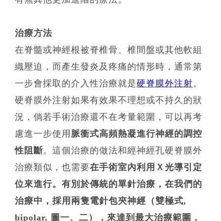
治療方法
在脊髓或神經根被脊椎骨、椎間盤或其他軟組
織壓迫，而產生發炎及疼痛的情形時，通常第
一步會採取的介入性治療就是
硬脊膜外注射
。
硬脊膜外注射如果有效果不理想或不持久的狀
況，倘若手術治療還不在考量範圍，可以再考
慮進一步使用
脈衝式高頻熱凝進行神經的調控
性阻斷
。這個治療的做法和經神經孔硬脊膜外
治療類似，也需要
在手術室內利用Ｘ光導引定
位來進行。
有別於傳統的單針治療，在我們的
治療中，
採用兩隻電針包夾神經（雙極式
,
bipolar,
圖一、二），來達到最大治療範圍，